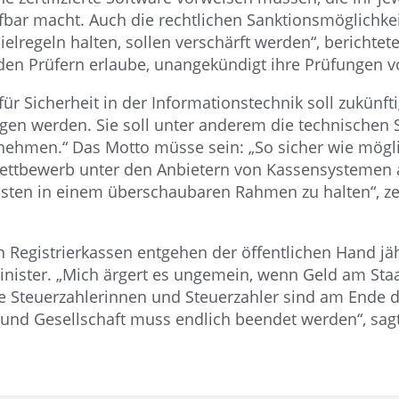
fbar macht. Auch die rechtlichen Sanktionsmöglichkei
ielregeln halten, sollen verschärft werden“, berichte
den Prüfern erlaube, unangekündigt ihre Prüfungen
r Sicherheit in der Informationstechnik soll zukünft
gen werden. Sie soll unter anderem die technischen 
nehmen.“ Das Motto müsse sein: „So sicher wie möglic
 Wettbewerb unter den Anbietern von Kassensystemen 
osten in einem überschaubaren Rahmen zu halten“, zei
 Registrierkassen entgehen der öffentlichen Hand jäh
inister. „Mich ärgert es ungemein, wenn Geld am Staa
 Steuerzahlerinnen und Steuerzahler sind am Ende d
t und Gesellschaft muss endlich beendet werden“, sa