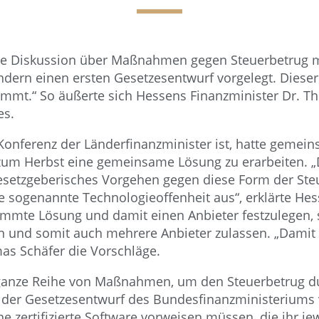
e Diskussion über Maßnahmen gegen Steuerbetrug m
ern einen ersten Gesetzesentwurf vorgelegt. Dieser g
timmt.“ So äußerte sich Hessens Finanzminister Dr. 
es.
r Konferenz der Länderfinanzminister ist, hatte geme
zum Herbst eine gemeinsame Lösung zu erarbeiten. „D
gesetzgeberisches Vorgehen gegen diese Form der Steue
 sogenannte Technologieoffenheit aus“, erklärte Hes
timmte Lösung und damit einen Anbieter festzulegen,
n und somit auch mehrere Anbieter zulassen. „Damit
mas Schäfer die Vorschläge.
ganze Reihe von Maßnahmen, um den Steuerbetrug du
der Gesetzesentwurf des Bundesfinanzministeriums vo
ine zertifizierte Software vorweisen müssen, die ihr j