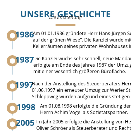
UNSERE GESCHICHTE
Die Entstehung
1986
Am 01.01.1986 gründete Herr Hans-Jürgen Sc
auf der grünen Wiese“. Die Kanzlei wurde mit
Kellerräumen seines privaten Wohnhauses 
1987
Die Kanzlei wuchs sehr schnell, neue Mand
erfolgte am Ende des Jahres 1987 der Umzu
mit einer wesentlich größeren Bürofläche.
1997
Nach der Anstellung des Steuerberaters Herr
01.06.1997 ein erneuter Umzug zur Werler St
Schleppweg wurden aufgrund eines stetigen 
1998
Am 01.08.1998 erfolgte die Gründung de
Herrn Achim Vogel als Sozietätspartner.
2005
Im Jahr 2005 erfolgte die Anstellung von H
Oliver Schröer als Steuerberater und Rech